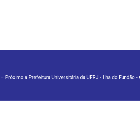
– Próximo a Prefeitura Universitária da UFRJ - Ilha do Fundão -
feitura Universitária da UFRJ - Ilha do Fundão - Cidade Universitária. 