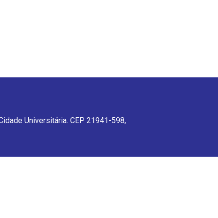
 Cidade Universitária. CEP 21941-598,
CEP 21941-598, Rio de Janeiro, RJ,