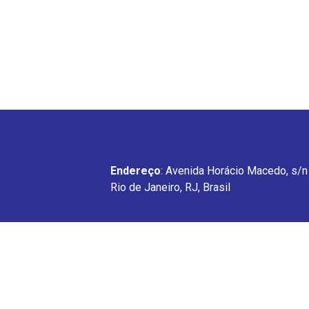
Endereço
: Avenida Horácio Macedo, s/n 
Rio de Janeiro, RJ, Brasil
GPDES
Avenida Horácio Macedo, s/n – Próximo a Pre