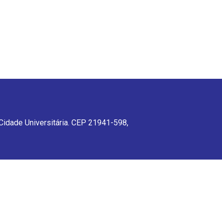
 Cidade Universitária. CEP 21941-598,
CEP 21941-598, Rio de Janeiro, RJ,