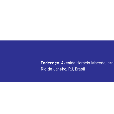
Endereço
: Avenida Horácio Macedo, s/n 
Rio de Janeiro, RJ, Brasil
GPDES
Avenida Horácio Macedo, s/n – Próximo a Pre