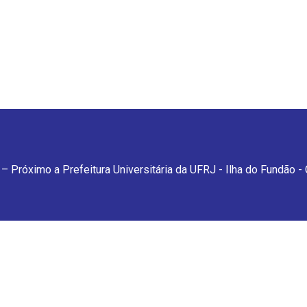
– Próximo a Prefeitura Universitária da UFRJ - Ilha do Fundão -
feitura Universitária da UFRJ - Ilha do Fundão - Cidade Universitária. 