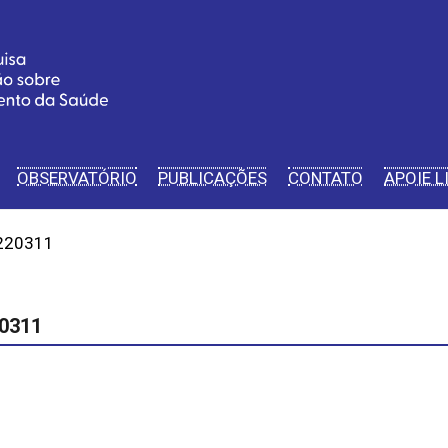
OBSERVATÓRIO
PUBLICAÇÕES
CONTATO
APOIE L
0220311
20311