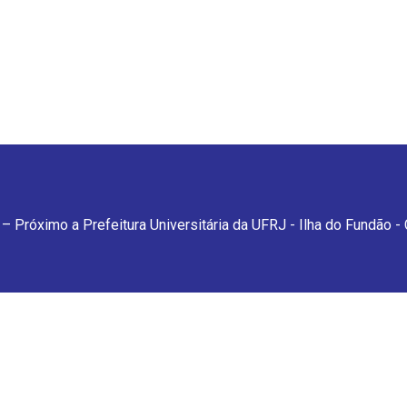
– Próximo a Prefeitura Universitária da UFRJ - Ilha do Fundão -
feitura Universitária da UFRJ - Ilha do Fundão - Cidade Universitária. 