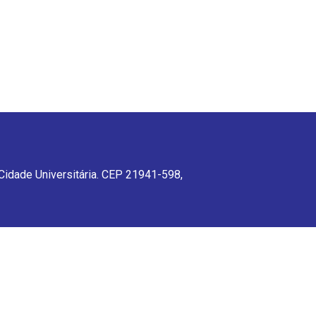
 Cidade Universitária. CEP 21941-598,
CEP 21941-598, Rio de Janeiro, RJ,