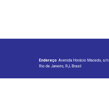
Endereço
: Avenida Horácio Macedo, s/n 
Rio de Janeiro, RJ, Brasil
GPDES
Avenida Horácio Macedo, s/n – Próximo a Pre