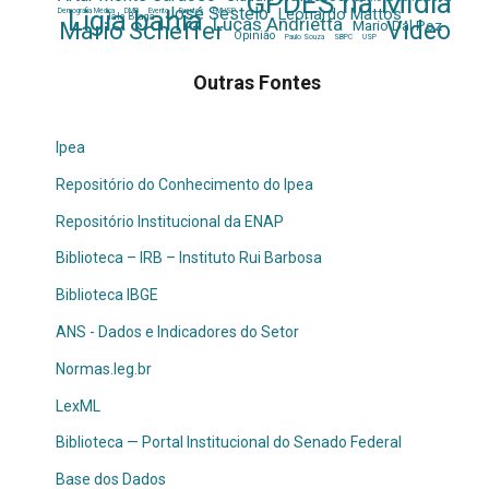
GPDES na Mídia
José Sestelo
Ligia bahia
Leonardo Mattos
Demografia Médica
DMB
Evento
Eventos
FMUSP
Iale Braga
Lucas Andrietta
Video
Mario Dal Poz
Mario Scheffer
Opinião
Paulo Souza
SBPC
USP
Outras Fontes
Ipea
Repositório do Conhecimento do Ipea
Repositório Institucional da ENAP
Biblioteca – IRB – Instituto Rui Barbosa
Biblioteca IBGE
ANS - Dados e Indicadores do Setor
Normas.leg.br
LexML
Biblioteca — Portal Institucional do Senado Federal
Base dos Dados