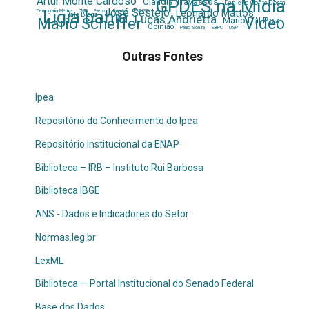
Artur Monte Cardoso
GPDES na Mídia
Claudia Travassos
Danielle Conte Costa
José Sestelo
Ligia bahia
Leonardo Mattos
Demografia Médica
DMB
Evento
Eventos
FMUSP
Iale Braga
Lucas Andrietta
Video
Mario Dal Poz
Mario Scheffer
Opinião
Paulo Souza
SBPC
USP
Outras Fontes
Ipea
Repositório do Conhecimento do Ipea
Repositório Institucional da ENAP
Biblioteca – IRB – Instituto Rui Barbosa
Biblioteca IBGE
ANS - Dados e Indicadores do Setor
Normas.leg.br
LexML
Biblioteca — Portal Institucional do Senado Federal
Base dos Dados