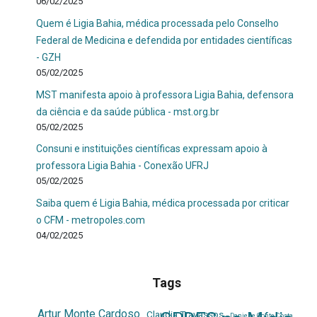
06/02/2025
Quem é Ligia Bahia, médica processada pelo Conselho
Federal de Medicina e defendida por entidades científicas
- GZH
05/02/2025
MST manifesta apoio à professora Ligia Bahia, defensora
da ciência e da saúde pública - mst.org.br
05/02/2025
Consuni e instituições científicas expressam apoio à
professora Ligia Bahia - Conexão UFRJ
05/02/2025
Saiba quem é Ligia Bahia, médica processada por criticar
o CFM - metropoles.com
04/02/2025
Tags
Artur Monte Cardoso
Claudia Travassos
Danielle Conte Costa